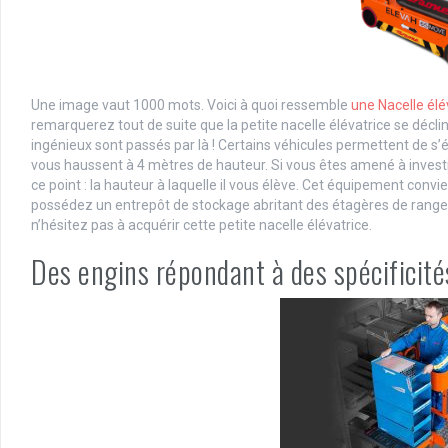
Une image vaut 1000 mots. Voici à quoi ressemble
une Nacelle élé
remarquerez tout de suite que la petite nacelle élévatrice se décli
ingénieux sont passés par là ! Certains véhicules permettent de s’
vous haussent à 4 mètres de hauteur. Si vous êtes amené à investir 
ce point : la hauteur à laquelle il vous élève. Cet équipement convien
possédez un entrepôt de stockage abritant des étagères de range
n’hésitez pas à acquérir cette petite nacelle élévatrice.
Des engins répondant à des spécificit