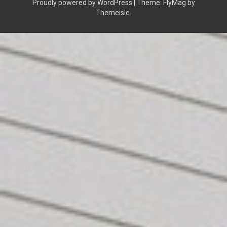
Proudly powered by WordPress
|
Theme:
FlyMag
by
Themeisle.