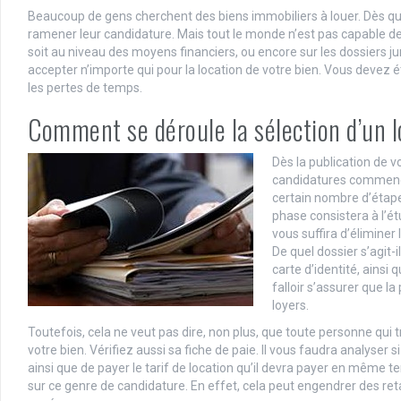
Beaucoup de gens cherchent des biens immobiliers à louer. Dès q
ramener leur candidature. Mais tout le monde n’est pas capable de 
soit au niveau des moyens financiers, ou encore sur les dossiers juri
accepter n’importe qui pour la location de votre bien. Vous devez ét
les pertes de temps.
Comment se déroule la sélection d’un l
Dès la publication de 
candidatures commencer
certain nombre d’étape
phase consistera à l’étu
vous suffira d’éliminer
De quel dossier s’agit-
carte d’identité, ainsi q
falloir s’assurer que l
loyers.
Toutefois, cela ne veut pas dire, non plus, que toute personne qui t
votre bien. Vérifiez aussi sa fiche de paie. Il vous faudra analyser s
ainsi que de payer le tarif de location qu’il devra payer en même te
sur ce genre de candidature. En effet, cela peut engendrer des r